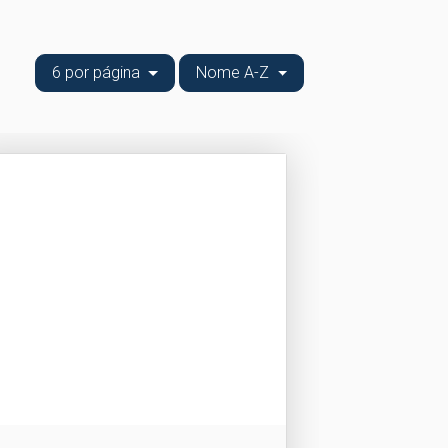
6 por página
Nome A-Z