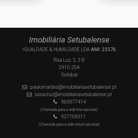
Imobiliária Setubalense
IGUALDADE & HUMILDADE LDA
AMI: 23376
Rua Luz, 2, 3 B
2910-254
Setúbal
paulomartins@imobiliariasetubalense.pt
luisacruz@imobiliariasetubalense.pt
960077414
(Chamada para a rede fixa nacional)
927709311
(Chamada para a rede móvel nacional)