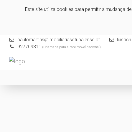
Este site utiliza cookies para permitir a mudança d
paulomartins@imobiliariasetubalense.pt
luisacr
927709311
(Chamada para a rede móvel nacional)