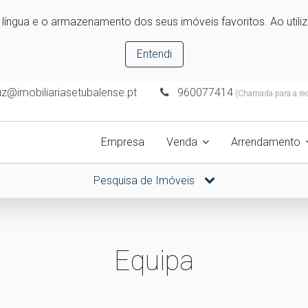
e língua e o armazenamento dos seus imóveis favoritos. Ao utili
Entendi
uz@imobiliariasetubalense.pt
960077414
(Chamada para a rede
Empresa
Venda
Arrendamento
Pesquisa de Imóveis
Equipa