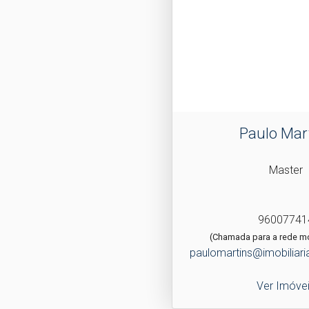
Paulo Mar
Master
96007741
(Chamada para a rede mó
paulomartins@imobiliari
Ver Imóve