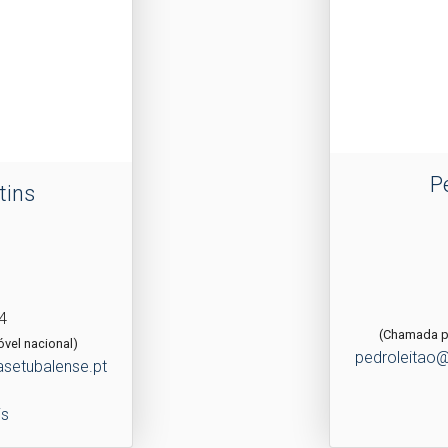
P
tins
4
(Chamada pa
vel nacional)
pedroleitao@
asetubalense.pt
is