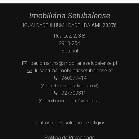
Imobiliária Setubalense
IGUALDADE & HUMILDADE LDA
AMI: 23376
Rua Luz, 2, 3 B
2910-254
Setúbal
paulomartins@imobiliariasetubalense.pt
luisacruz@imobiliariasetubalense.pt
960077414
(Chamada para a rede fixa nacional)
927709311
(Chamada para a rede móvel nacional)
Centros de Resolução de Litígios
Política de Privacidade