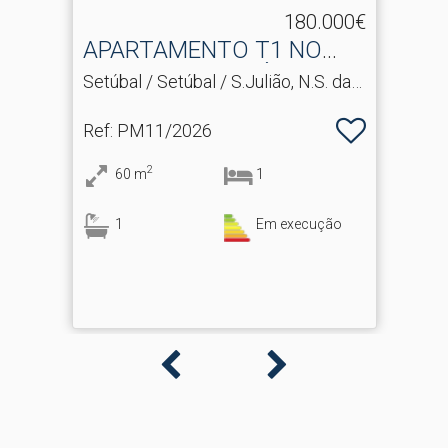
180.000€
APARTAMENTO T1 NO
BONFIM EM SETÚBAL
Setúbal / Setúbal / S.Julião, N.S. da
Anunciada e S.Maria da Graça
Ref
: PM11/2026
2
60
m
1
1
Em execução