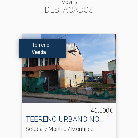
IMÓVEIS
DESTACADOS
Terreno
Venda
46.500€
TEERENO URBANO NO
MONTIJO PARA VENDA
Setúbal / Montijo / Montijo e
Afonsoeiro