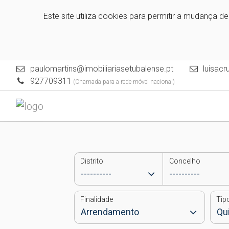
Este site utiliza cookies para permitir a mudança d
paulomartins@imobiliariasetubalense.pt
luisacr
927709311
(Chamada para a rede móvel nacional)
Distrito
Concelho
Finalidade
Tip