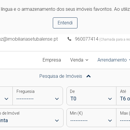
e língua e o armazenamento dos seus imóveis favoritos. Ao utili
Entendi
uz@imobiliariasetubalense.pt
960077414
(Chamada para a rede
Empresa
Venda
Arrendamento
Pesquisa de Imóveis
Freguesia
De
Até
o de Imóvel
Min (€)
Max (