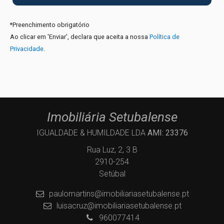
*
Preenchimento obrigatório
Ao clicar em 'Enviar', declara que aceita a nossa
Política de
Privacidade
.
Imobiliária Setubalense
IGUALDADE & HUMILDADE LDA
AMI: 23376
Rua Luz, 2, 3 B
2910-254
Setúbal
paulomartins@imobiliariasetubalense.pt
luisacruz@imobiliariasetubalense.pt
960077414