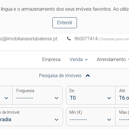
e língua e o armazenamento dos seus imóveis favoritos. Ao utili
Entendi
uz@imobiliariasetubalense.pt
960077414
(Chamada para a rede
Empresa
Venda
Arrendamento
Pesquisa de Imóveis
Freguesia
De
Até
o de Imóvel
Min (€)
Max (