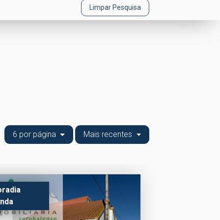
Limpar Pesquisa
6 por página
Mais recentes
radia
nda