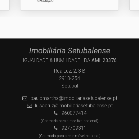
execução
Imobiliária Setubalense
IGUALDADE & HUMILDADE LDA
AMI: 23376
Rua Luz, 2, 3 B
2910-254
Setúbal
paulomartins@imobiliariasetubalense.pt
luisacruz@imobiliariasetubalense.pt
960077414
(Chamada para a rede fixa nacional)
927709311
(Chamada para a rede móvel nacional)