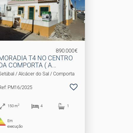
890.000€
MORADIA T4 NO CENTRO
DA COMPORTA ( A
POUCOS .​..
Setúbal / Alcácer do Sal / Comporta
Ref
: PM16/2025
2
150
m
4
1
Em
execução