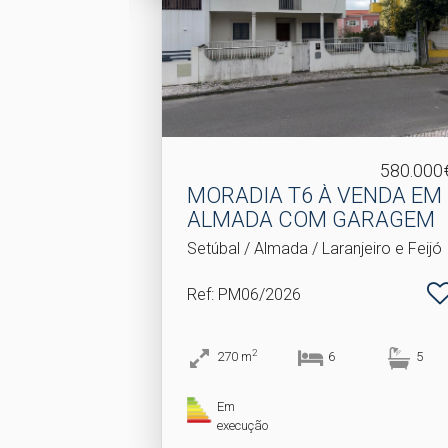
580.000
MORADIA T6 À VENDA EM
ALMADA COM GARAGEM
Setúbal / Almada / Laranjeiro e Feijó
Ref
: PM06/2026
2
270
m
6
5
Em
execução