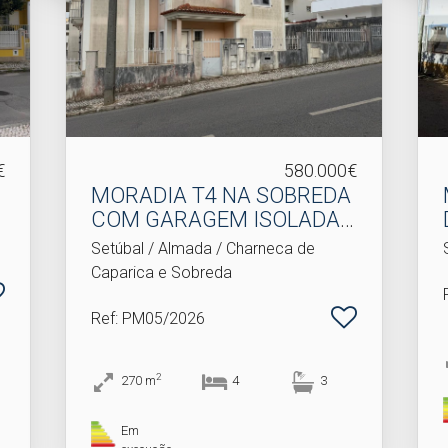
€
580.000€
MORADIA T4 NA SOBREDA
COM GARAGEM ISOLADA E
T.​..
Setúbal / Almada / Charneca de
Caparica e Sobreda
Ref
: PM05/2026
2
270
m
4
3
Em