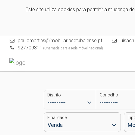
Este site utiliza cookies para permitir a mudança d
paulomartins@imobiliariasetubalense.pt
luisacr
927709311
(Chamada para a rede móvel nacional)
Distrito
Concelho
Finalidade
Tip