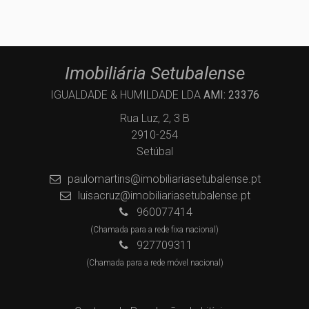
Imobiliária Setubalense
IGUALDADE & HUMILDADE LDA
AMI: 23376
Rua Luz, 2, 3 B
2910-254
Setúbal
paulomartins@imobiliariasetubalense.pt
luisacruz@imobiliariasetubalense.pt
960077414
(Chamada para a rede fixa nacional)
927709311
(Chamada para a rede móvel nacional)