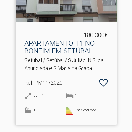
180.000€
APARTAMENTO T1 NO
BONFIM EM SETÚBAL
Setúbal / Setúbal / S.Julião, N.S. da
Anunciada e S.Maria da Graça
Ref
: PM11/2026
2
60
m
1
1
Em execução